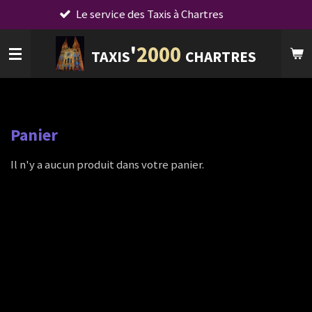
Le service des Taxis à Chartres
Passer
au
'
2000
contenu
TAXIS
CHARTRES
principal
Panier
Il n'y a aucun produit dans votre panier.